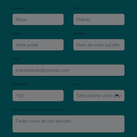
Prénom
*
Nom
*
Poste
*
Société
*
E-mail
*
Téléphone
*
Pays
*
Comment pouvons-nous vous aider?
*