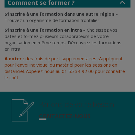
Comment se former ?
S’inscrire à une formation dans une autre région
–
Trouvez un
organisme de formation frontalier
S’inscrire à une formation en intra
– Choisissez vos
dates et formez plusieurs collaborateurs de votre
organisation en même temps.
Découvrez les formations
en intra
A noter :
des frais de port supplémentaires s'appliquent
pour l'envoi individuel du matériel pour les sessions en
distanciel. Appelez-nous au 01 55 34 92 00 pour connaître
le coût.
Parlons de votre besoin
CONTACTEZ-NOUS